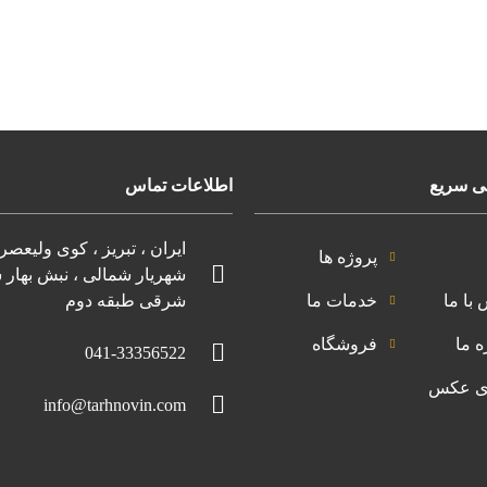
 سریع
اطلاعات تماس
ایران ، تبریز ، کوی ولیعصر 
پروژه ها
شهریار شمالی ، نبش بهار 
با ما
خدمات ما
شرقی طبقه دوم
ه ما
فروشگاه
041-33356522
ی عکس
info@tarhnovin.com